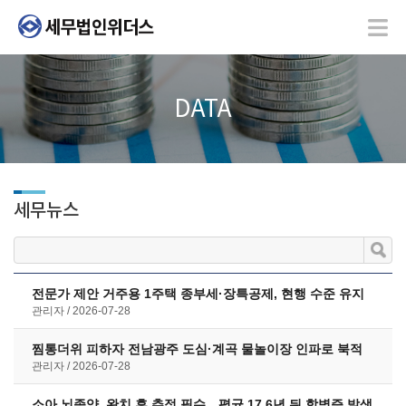
DATA
세무뉴스
전문가 제안 거주용 1주택 종부세·장특공제, 현행 수준 유지
관리자
2026-07-28
찜통더위 피하자 전남광주 도심·계곡 물놀이장 인파로 북적
관리자
2026-07-28
소아 뇌종양, 완치 후 추적 필수…평균 17.6년 뒤 합병증 발생