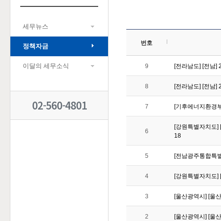
세무뉴스
번호
정책자금
이달의 세무소식
9
[전라남도] [전남
8
[전라남도] [전남
02-560-4801
7
[기후에너지환경부] 
[강원특별자치도] [
6
18
5
[전남광주통합특별시
4
[강원특별자치도] 
3
[울산광역시] [울산
2
[울산광역시] [울산